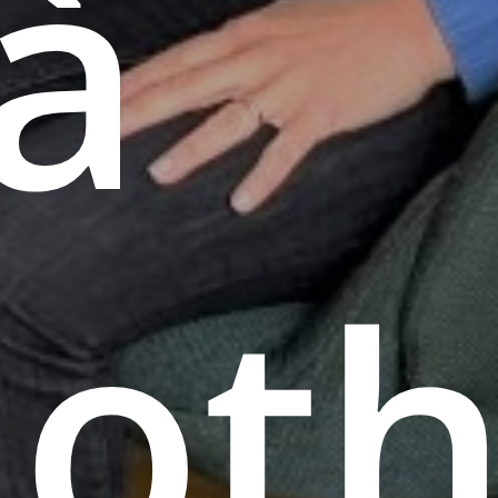
à
noth