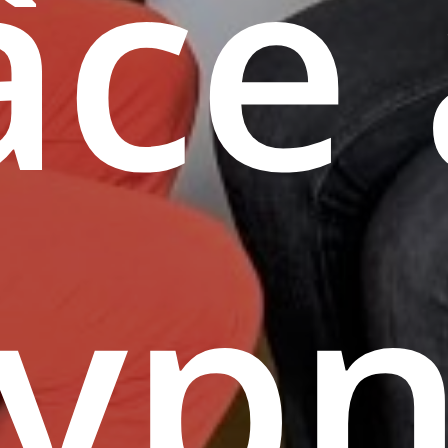
âce
Hyp