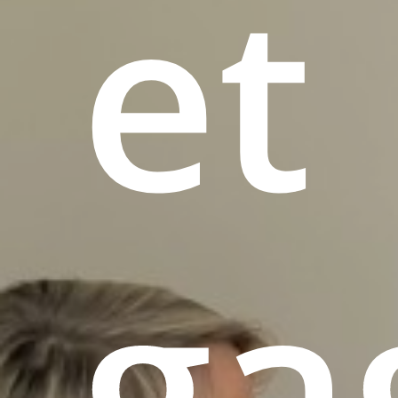
et
ga